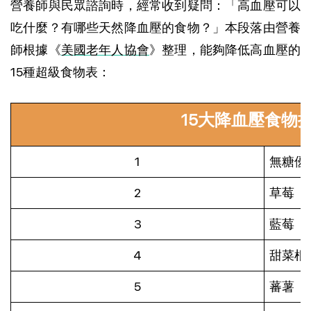
營養師與民眾諮詢時，經常收到疑問：「高血壓可以
吃什麼？有哪些天然降血壓的食物？」本段落由營養
師根據《
美國老年人協會
》整理，能夠降低高血壓的
15種超級食物表：
15大降血壓食物
1
無糖優
2
草莓
3
藍莓
4
甜菜根
5
蕃薯