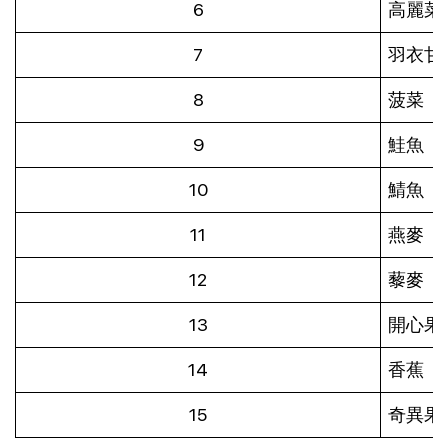
6
高麗菜
7
羽衣甘
8
菠菜
9
鮭魚
10
鯖魚
11
燕麥
12
藜麥
13
開心果
14
香蕉
15
奇異果