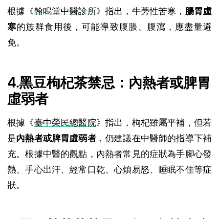
根據《
翰鳴堂中醫診所
》指出，牛蒡性苦寒，
腸胃虛
寒
的族群食用後，可能導致腹脹、腹瀉，應盡量避
免。
4.黑豆枸杞茶禁忌：內熱者或脾胃
虛弱者
根據《
臺中榮民總醫院
》指出，枸杞雖屬平補，但若
是
內熱者或脾胃虛弱者
，仍建議在中醫師的指導下補
充。根據中醫的觀點，內熱者常見的症狀為手腳心發
熱、手心出汗、經常口乾、心煩易怒、睡眠不佳等症
狀。