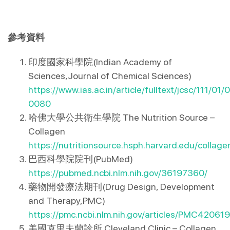
參考資料
印度國家科學院(Indian Academy of 
Sciences,Journal of Chemical Sciences) 
https://www.ias.ac.in/article/fulltext/jcsc/111/01/
0080
哈佛大學公共衛生學院 The Nutrition Source – 
Collagen
https://nutritionsource.hsph.harvard.edu/collage
巴西科學院院刊(PubMed)
https://pubmed.ncbi.nlm.nih.gov/36197360/
藥物開發療法期刊(Drug Design, Development 
and Therapy,PMC)
https://pmc.ncbi.nlm.nih.gov/articles/PMC42061
美國克里夫蘭診所 Cleveland Clinic – Collagen